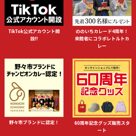
TikTok公式アカウント開
ののいちカレード4周年！
設!!
来館者にコラボレトルトカ
レー
野々市ブランドに認定！
60周年記念グッズ販売スタ
ート