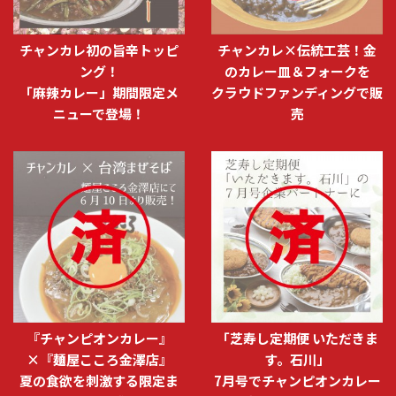
チャンカレ初の旨辛トッピ
チャンカレ×伝統工芸！金
ング！
のカレー皿＆フォークを
「麻辣カレー」期間限定メ
クラウドファンディングで販
ニューで登場！
売
『チャンピオンカレー』
「芝寿し定期便 いただきま
×『麺屋こころ金澤店』
す。石川」
夏の食欲を刺激する限定ま
7月号でチャンピオンカレー