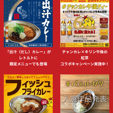
「出汁（だし）カレー」が
チャンカレ×キリン午後の
レトルトに
紅茶
限定メニューでも登場
コラボキャンペーン実施中！