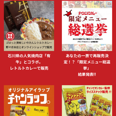
石川県の人気焼肉店「有
あなたの一票で再販売決
牛」とコラボ。
定！？「限定メニュー総選
レトルトカレーで販売
挙」
結果発表!!