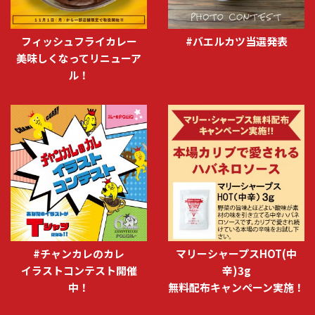
フィッシュフライカレー
#バエルカツ当選発表
美味しくなってリニューア
ル！
#チャンカレのカレ
マリーシャープスHOT(中
イラストコンテスト開催
辛)3g
中！
無料配布キャンペーン実施！