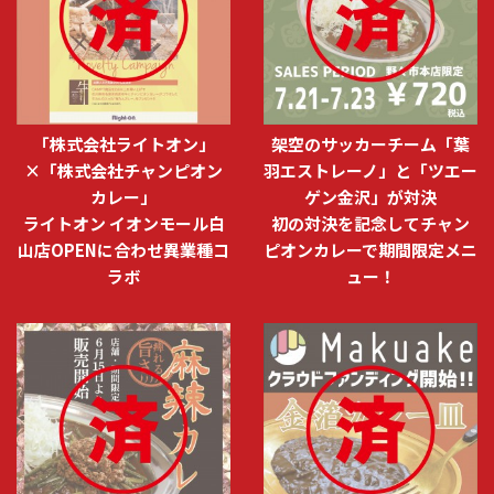
「株式会社ライトオン」
架空のサッカーチーム「葉
×「株式会社チャンピオン
羽エストレーノ」と「ツエー
カレー」
ゲン金沢」が対決
ライトオン イオンモール白
初の対決を記念してチャン
山店OPENに合わせ異業種コ
ピオンカレーで期間限定メニ
ラボ
ュー！