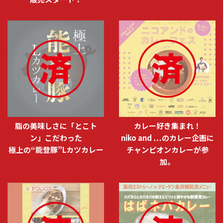
脂の美味しさに「とこト
カレー好き集まれ！
ン」こだわった
niko and …のカレー企画に
極上の“能登豚”Lカツカレー
チャンピオンカレーが参
加。