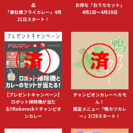
品
お得な「おうちセット」
「春牡蠣フライカレー」4月
4月1日～4月30日
21日スタート！
【プレゼントキャンペーン】
チャンピオンカレーへカモ
ロボット掃除機が当た
ん！
る!!Roborock×チャンピオ
限定メニュー「鴨カツカレ
ンカレー
ー」3/29スタート！