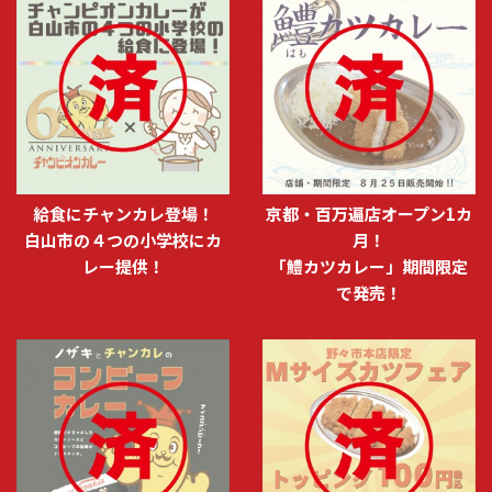
給食にチャンカレ登場！
京都・百万遍店オープン1カ
白山市の４つの小学校にカ
月！
レー提供！
「鱧カツカレー」期間限定
で発売！