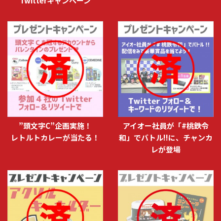
Twitterキャンペーン
”頭文字C”企画実施！
アイオー社員が「#桃鉄令
レトルトカレーが当たる！
和」でバトル!!に、チャンカ
レが登場