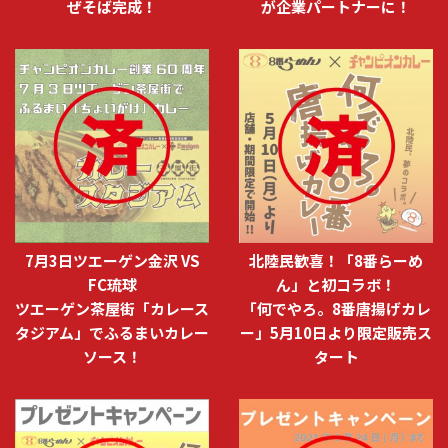
ぜそば完成！
が企業パートナーに！
7月3日ツエーゲン金沢 VS
北陸民歓喜！「8番らーめ
FC琉球
ん」と初コラボ！
ツエーゲン茶屋街「カレース
「何でやろ。8番唐揚げカレ
タジアム」でふるまいカレー
ー」5月10日より限定販売ス
ソース！
タート