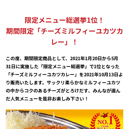
限定メニュー総選挙1位！
期間限定「チーズミルフィーユカツカ
レー」！
この度、期間限定商品として、
2021
年
1
月
20
日から
5
月
31
日に実施した「限定メニュー総選挙」で
1
位となった
「チーズミルフィーユカツカレー」を
2021
年
10
月
13
日よ
り販売いたします。サックリ柔らかなミルフィーユカツ
の中からコクのあるチーズがとろけだす、みんなが選ん
だ人気メニューを是非お楽しみ下さい！