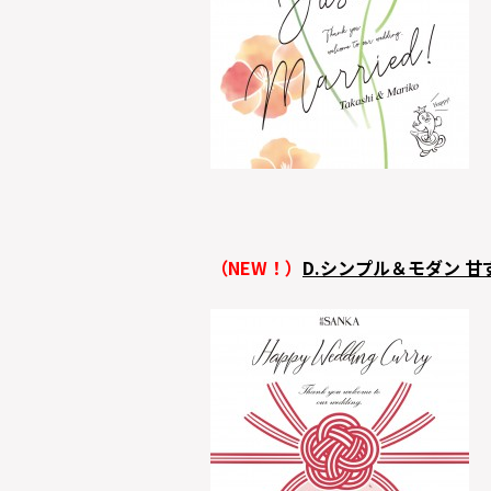
（NEW！）
D.シンプル＆モダン 