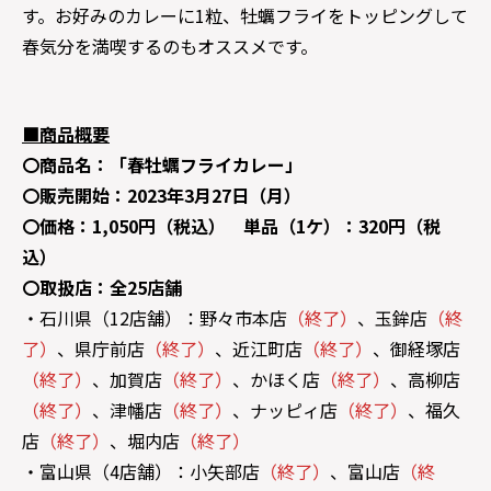
す。お好みのカレーに1粒、牡蠣フライをトッピングして
春気分を満喫するのもオススメです。
■商品概要
〇商品名：「春牡蠣フライカレー」
〇販売開始：2023年3月27日（月）
〇価格：1,050円（税込） 単品（1ケ）：320円（税
込）
〇取扱店：全25店舗
・石川県（12店舗）：野々市本店
（終了）
、玉鉾店
（終
了）
、県庁前店
（終了）
、近江町店
（終了）
、御経塚店
（終了）
、加賀店
（終了）
、かほく店
（終了）
、高柳店
（終了）
、津幡店
（終了）
、ナッピィ店
（終了）
、福久
店
（終了）
、堀内店
（終了）
・富山県（4店舗）：小矢部店
（終了）
、富山店
（終