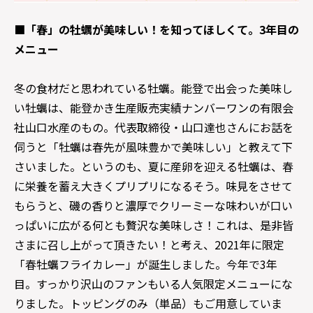
■「春」の牡蠣が美味しい！を知ってほしくて。3年目の
メニュー
冬の食材だと思われている牡蠣。能登で出会った美味し
い牡蠣は、能登かき生産販売実績ナンバーワンの有限会
社山口水産のもの。代表取締役・山口達也さんにお話を
伺うと「牡蠣は春先が風味豊かで美味しい」と教えて下
さいました。というのも、夏に産卵を迎える牡蠣は、春
に栄養を蓄え大きくプリプリになるそう。味見をさせて
もらうと、磯の香りと濃厚でクリーミーな味わいが口い
っぱいに広がる何とも贅沢な美味しさ！これは、是非皆
さまに召し上がって頂きたい！と考え、2021年に限定
「春牡蠣フライカレー」が誕生しました。今年で3年
目。すっかり沢山のファンもいる人気限定メニューにな
りました。トッピングのみ（単品）もご用意していま