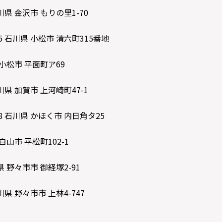
川県 金沢市 もりの里1-70
5 石川県 小松市 清六町315番地
 小松市 平面町ア69
川県 加賀市 上河崎町47-1
8 石川県 かほく市 内日角タ25
白山市 平松町102-1
県 野々市市 御経塚2-91
川県 野々市市 上林4-747