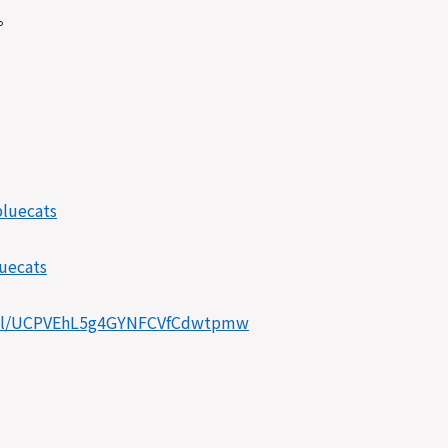
。
luecats
uecats
nel/UCPVEhL5g4GYNFCVfCdwtpmw