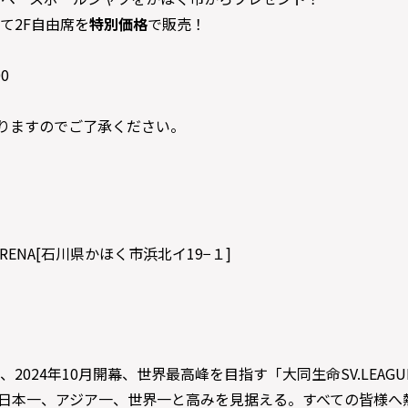
て2F自由席を
特別価格
で販売！
0
かりますのでご了承ください。
ARENA[石川県かほく市浜北イ19−１]
2024年10月開幕、世界最高峰を目指す「大同生命SV.LEA
し、日本一、アジア一、世界一と高みを見据える。すべての皆様