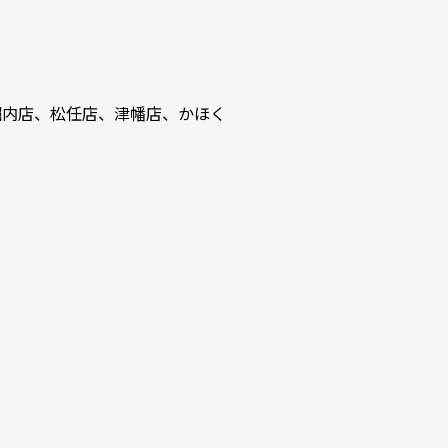
堀内店、松任店、津幡店、かほく