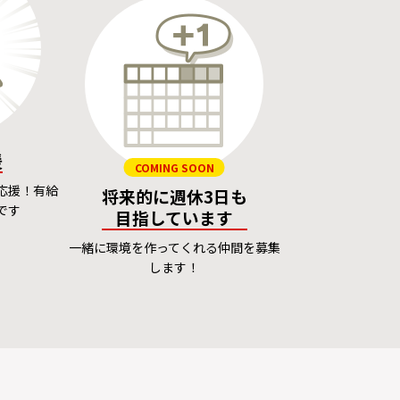
援
COMING SOON
応援！有給
将来的に週休3日も
です
目指しています
一緒に環境を作ってくれる仲間を募集
します！