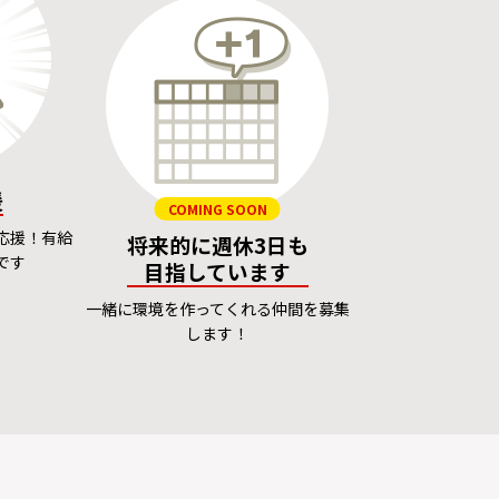
援
COMING SOON
応援！有給
将来的に週休3日も
です
目指しています
一緒に環境を作ってくれる仲間を募集
します！